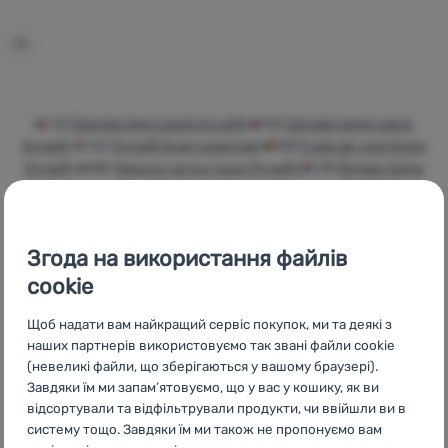
Увійти /
Зареєструватися
CZ
Dámské letní sukně Dynafit
SK
Dámske letné sukne
Dynafit
HU
Dynafit Nyári szoknyák
RO
Fuste de vară femei
Dynafit
BG
Дамски летни поли Dynafit
HR
Ženske ljetne
suknje i haljine Dynafit
PL
Spódnice letnie Dynafit
IT
Gonne
estive donna Dynafit
ES
Faldas verano mujer Dynafit
FR
Jupes d'été femme Dynafit
AT
Damen Sommerröcke Dynafit
Згода на використання файлів
DE
Damen Sommerröcke Dynafit
CH
Damen Sommerröcke
Dynafit
cookie
Щоб надати вам найкращий сервіс покупок, ми та деякі з
наших партнерів використовуємо так звані файли cookie
(невеликі файли, що зберігаються у вашому браузері).
Завдяки їм ми запам’ятовуємо, що у вас у кошику, як ви
Бренди
Найширший
Порадимо
відсортували та відфільтрували продукти, чи ввійшли ви в
4camping
вибір
онлайн та по
систему тощо. Завдяки їм ми також не пропонуємо вам
телефону